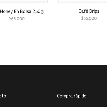
Café Drips
 Honey En Bolsa 250gr
$
55,000
$
65,000
cto
Compra rápido