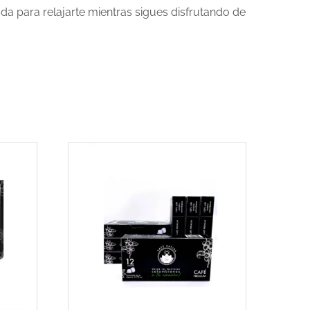
da para relajarte mientras sigues disfrutando de