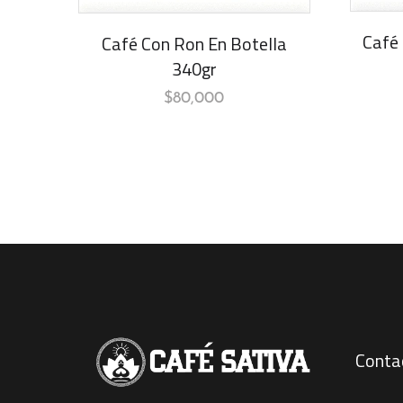
Café
Café Con Ron En Botella
340gr
$
80,000
Conta